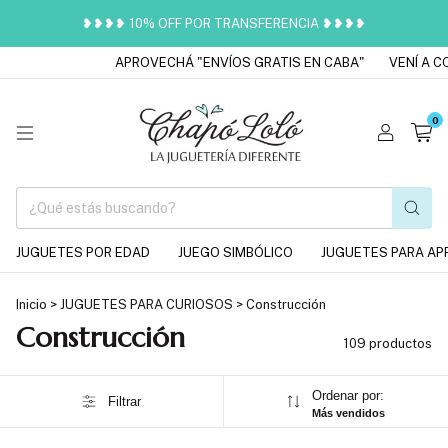
❥❥❥❥ 10% OFF POR TRANSFERENCIA ❥❥❥❥
APROVECHÁ "ENVÍOS GRATIS EN CABA"
VENÍ A CONOCERNO
0
JUGUETES POR EDAD
JUEGO SIMBÓLICO
JUGUETES PARA AP
Inicio
>
JUGUETES PARA CURIOSOS
>
Construcción
Construcción
109 productos
Ordenar por:
Filtrar
Más vendidos