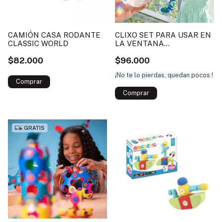
CAMIÓN CASA RODANTE
CLIXO SET PARA USAR EN
CLASSIC WORLD
LA VENTANA
HOLOGRÁFICAS 24
$82.000
$96.000
PIEZAS MAGNÉTICO IMÁN
¡No te lo pierdas, quedan pocos !
GRATIS