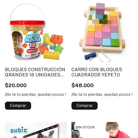
BLOQUES CONSTRUCCIÓN
CARRO CON BLOQUES
GRANDES 18 UNIDADES
CUADRADOS YEPETO
TOYS
$20.000
$48.000
¡No te lo pierdas, quedan pocos !
¡No te lo pierdas, quedan pocos !
SIN STOCK