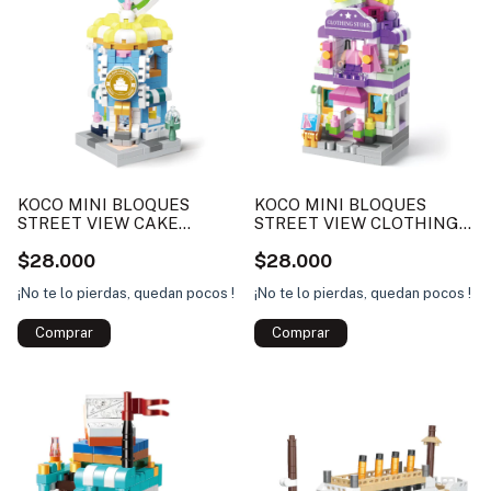
KOCO MINI BLOQUES
KOCO MINI BLOQUES
STREET VIEW CAKE
STREET VIEW CLOTHING
STORE
STORE
$28.000
$28.000
¡No te lo pierdas, quedan pocos !
¡No te lo pierdas, quedan pocos !