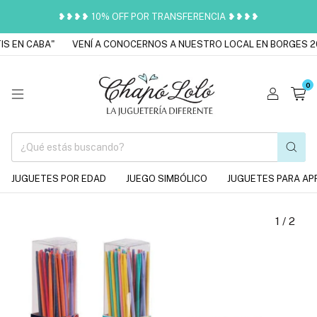
❥❥❥❥ 10% OFF POR TRANSFERENCIA ❥❥❥❥
 EN CABA"
VENÍ A CONOCERNOS A NUESTRO LOCAL EN BORGES 20
0
JUGUETES POR EDAD
JUEGO SIMBÓLICO
JUGUETES PARA AP
1
/
2