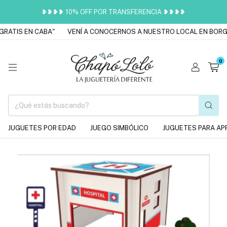
❥❥❥❥ 10% OFF POR TRANSFERENCIA ❥❥❥❥
RATIS EN CABA"
VENÍ A CONOCERNOS A NUESTRO LOCAL EN BORGE
0
JUGUETES POR EDAD
JUEGO SIMBÓLICO
JUGUETES PARA AP