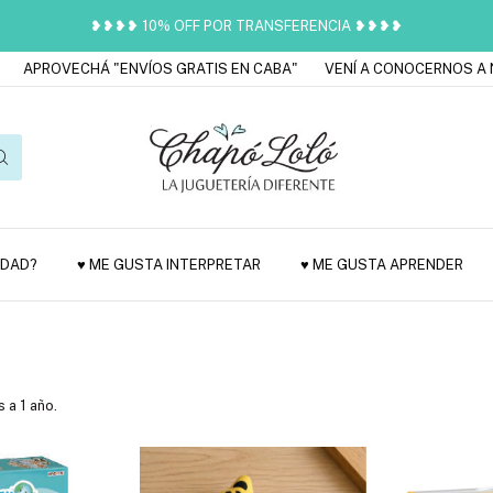
❥❥❥❥ 10% OFF POR TRANSFERENCIA ❥❥❥❥
CHÁ "ENVÍOS GRATIS EN CABA"
VENÍ A CONOCERNOS A NUESTRO 
EDAD?
♥ ME GUSTA INTERPRETAR
♥ ME GUSTA APRENDER
 a 1 año.