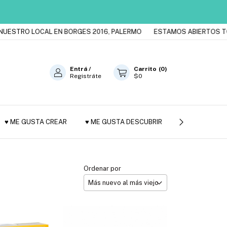
LOCAL EN BORGES 2016, PALERMO
ESTAMOS ABIERTOS TODOS LOS
Entrá
/
Carrito
(
0
)
Registráte
$0
♥ ME GUSTA CREAR
♥ ME GUSTA DESCUBRIR
JUGUETES DE
Ordenar por