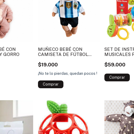
BÉ CON
MUÑECO BEBÉ CON
SET DE INS
Y GORRO
CAMISETA DE FÚTBOL
MUSICALES 
MINI MINI BEBE 10 CM
HALILIT
$19.000
$59.000
ARGENTINA
¡No te lo pierdas, quedan pocos !