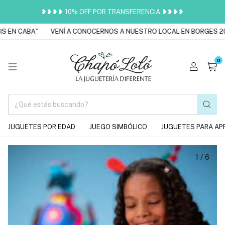
❥❥❥❥ 10% OFF POR TRANSFERENCIA ❥❥❥❥
 EN CABA"
VENÍ A CONOCERNOS A NUESTRO LOCAL EN BORGES 201
0
JUGUETES POR EDAD
JUEGO SIMBÓLICO
JUGUETES PARA AP
1
/
6