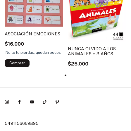
ASOCIACIÓN EMOCIONES
$16.000
NUNCA OLVIDO A LOS
¡No te lo pierdas, quedan pocos !
ANIMALES + 3 AÑOS
JUEGO DE LA MEMORIA
$25.000
OVEJA
5491156669895