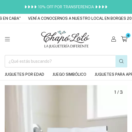
❥❥❥❥ 10% OFF POR TRANSFERENCIA ❥❥❥❥
EN CABA"
VENÍ A CONOCERNOS A NUESTRO LOCAL EN BORGES 201
0
JUGUETES POR EDAD
JUEGO SIMBÓLICO
JUGUETES PARA AP
1
/
3