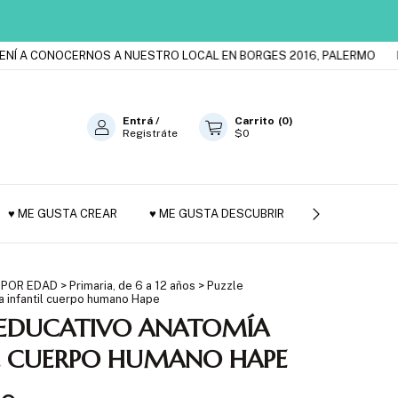
A CONOCERNOS A NUESTRO LOCAL EN BORGES 2016, PALERMO
ESTA
Entrá
/
Carrito
(
0
)
Registráte
$0
♥ ME GUSTA CREAR
♥ ME GUSTA DESCUBRIR
JUGUETES DE
 POR EDAD
>
Primaria, de 6 a 12 años
>
Puzzle
a infantil cuerpo humano Hape
 EDUCATIVO ANATOMÍA
IL CUERPO HUMANO HAPE