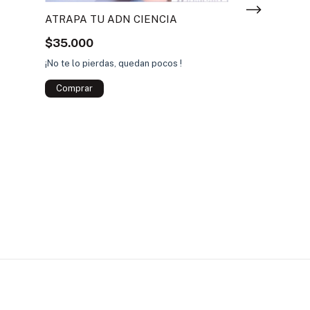
ATRAPA TU ADN CIENCIA
ARMÁ TUS P
MADERA BAL
$35.000
$24.000
¡No te lo pierdas, quedan pocos !