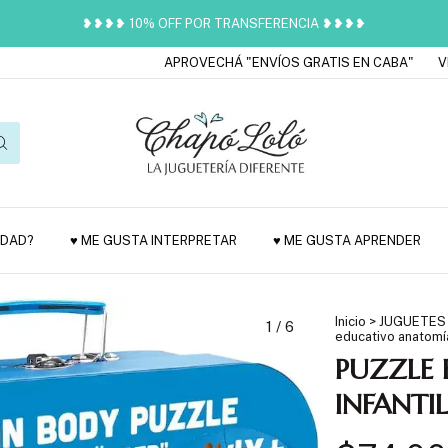
❥❥❥❥ 10% OFF POR TRANSFERENCIA ❥❥❥❥
APROVECHÁ "ENVÍOS GRATIS EN CABA"
VENÍ 
EDAD?
♥ ME GUSTA INTERPRETAR
♥ ME GUSTA APRENDER
Inicio
>
JUGUETES
1
/
6
educativo anatomí
PUZZLE
INFANT