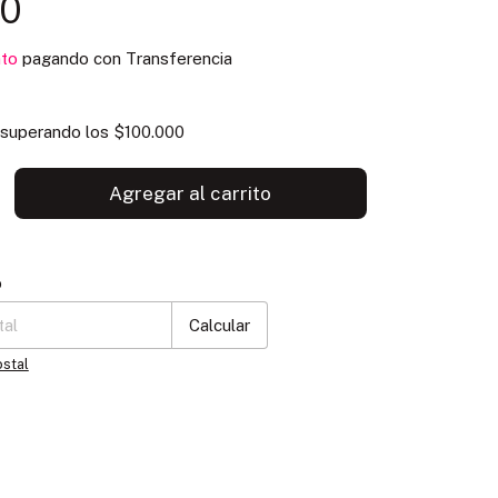
00
to
pagando con Transferencia
superando los
$100.000
P:
Cambiar CP
o
Calcular
ostal