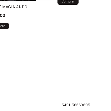
E MAGIA ANDO
000
5491156669895