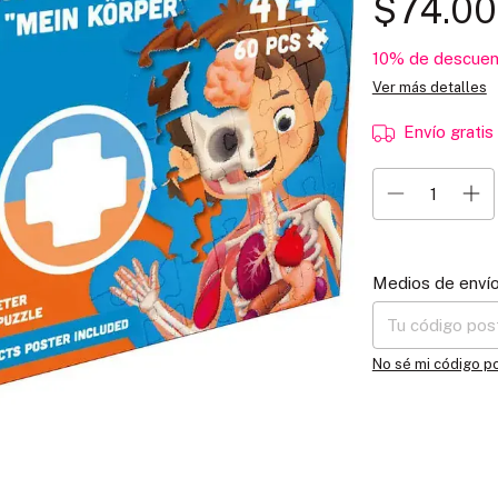
$74.0
10% de descuen
Ver más detalles
Envío gratis
Entregas para el C
Medios de enví
No sé mi código p