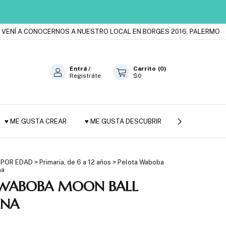
 A CONOCERNOS A NUESTRO LOCAL EN BORGES 2016, PALERMO
ES
Entrá
/
Carrito
(
0
)
Registráte
$0
♥ ME GUSTA CREAR
♥ ME GUSTA DESCUBRIR
JUGUETES DE
 POR EDAD
>
Primaria, de 6 a 12 años
>
Pelota Waboba
na
 WABOBA MOON BALL
INA