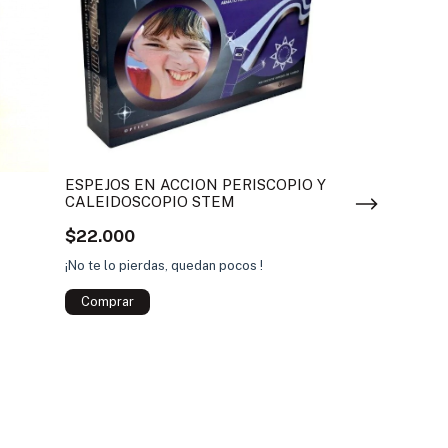
ESPEJOS EN ACCION PERISCOPIO Y
CALEIDOSCOPIO STEM
$22.000
¡No te lo pierdas, quedan pocos !
MI CAPA DE 
ECOLEQUA
$17.000
¡No te lo pierdas