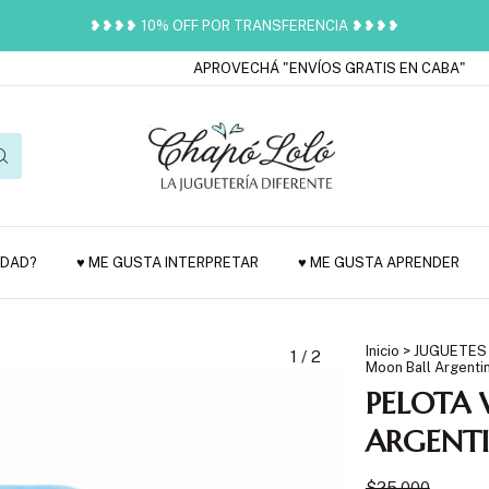
❥❥❥❥ 10% OFF POR TRANSFERENCIA ❥❥❥❥
APROVECHÁ "ENVÍOS GRATIS EN CABA"
VENÍ
EDAD?
♥ ME GUSTA INTERPRETAR
♥ ME GUSTA APRENDER
Inicio
>
JUGUETES
1
/
2
Moon Ball Argenti
PELOTA
ARGENT
$25.000