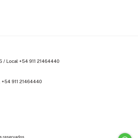
 / Local +54 911 21464440
al +54 911 21464440
os reservados.