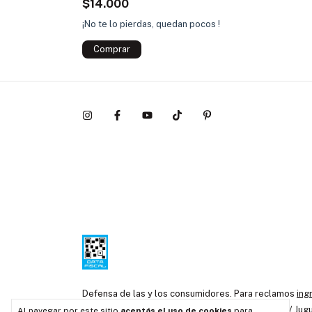
$14.000
¡No te lo pierdas, quedan pocos !
Defensa de las y los consumidores. Para reclamos
ing
Copyright Chapó Loló / Jugu
Al navegar por este sitio
aceptás el uso de cookies
para