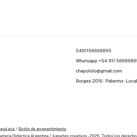
5491156669895
Whatsapp +54 911 56669895
chapololo@gmail.com
Borges 2016 - Palermo- Loc
resá acá.
/
Botón de arrepentimiento
etería Didáctica Argentina / Juguetes creativos - 2026. Todos los derech