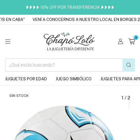
❥❥❥❥ 10% OFF POR TRANSFERENCIA ❥❥❥❥
S EN CABA"
VENÍ A CONOCERNOS A NUESTRO LOCAL EN BORGES 20
0
JUGUETES POR EDAD
JUEGO SIMBÓLICO
JUGUETES PARA AP
SIN STOCK
1
/
2