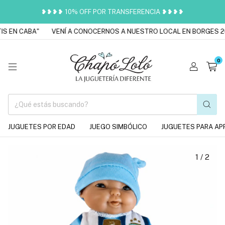
❥❥❥❥ 10% OFF POR TRANSFERENCIA ❥❥❥❥
 EN CABA"
VENÍ A CONOCERNOS A NUESTRO LOCAL EN BORGES 20
0
JUGUETES POR EDAD
JUEGO SIMBÓLICO
JUGUETES PARA AP
1
/
2