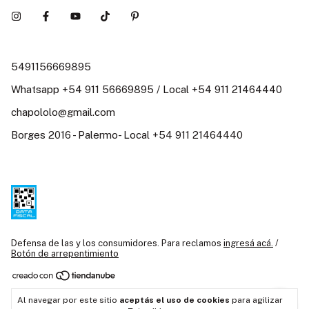
5491156669895
Whatsapp +54 911 56669895 / Local +54 911 21464440
chapololo@gmail.com
Borges 2016 - Palermo- Local +54 911 21464440
Defensa de las y los consumidores. Para reclamos
ingresá acá.
/
Botón de arrepentimiento
Copyright Chapó Loló / Juguetería Didáctica Argentina / Juguetes
Al navegar por este sitio
aceptás el uso de cookies
para agilizar
creativos - 2026. Todos los derechos reservados.