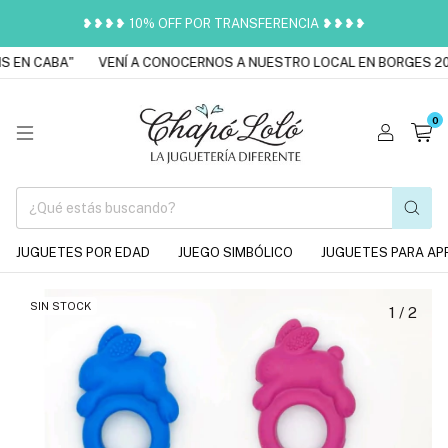
❥❥❥❥ 10% OFF POR TRANSFERENCIA ❥❥❥❥
 EN CABA"
VENÍ A CONOCERNOS A NUESTRO LOCAL EN BORGES 201
0
JUGUETES POR EDAD
JUEGO SIMBÓLICO
JUGUETES PARA AP
SIN STOCK
1
/
2