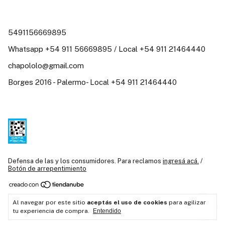
5491156669895
Whatsapp +54 911 56669895 / Local +54 911 21464440
chapololo@gmail.com
Borges 2016 - Palermo- Local +54 911 21464440
Defensa de las y los consumidores. Para reclamos
ingresá acá.
/
Botón de arrepentimiento
Copyright Chapó Loló / Juguetería Didáctica Argentina / Juguetes
Al navegar por este sitio
aceptás el uso de cookies
para agilizar
creativos - 2026. Todos los derechos reservados.
tu experiencia de compra.
Entendido