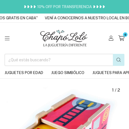
❥❥❥❥ 10% OFF POR TRANSFERENCIA ❥❥❥❥
S GRATIS EN CABA"
VENÍ A CONOCERNOS A NUESTRO LOCAL EN BO
0
JUGUETES POR EDAD
JUEGO SIMBÓLICO
JUGUETES PARA AP
1
/
2