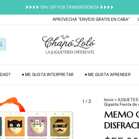
❥❥❥❥ 10% OFF POR TRANSFERENCIA ❥❥❥❥
APROVECHÁ "ENVÍOS GRATIS EN CABA"
VEN
EDAD?
♥ ME GUSTA INTERPRETAR
♥ ME GUSTA APRENDER
Inicio
>
JUGUETES
1
/
2
Gigante Fiesta de 
MEMO GI
DISFRAC