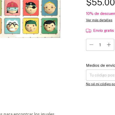
$55.0
10% de descuen
Ver más detalles
Envío gratis
Entregas para el C
Medios de enví
No sé mi código p
s para encontrar los iguales.