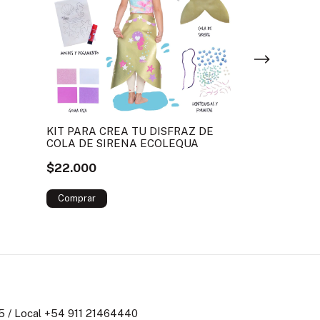
KIT PARA CREA TU DISFRAZ DE
COLA DE SIRENA ECOLEQUA
EXPLORANDO
$22.000
WENDEL
$44.000
 / Local +54 911 21464440