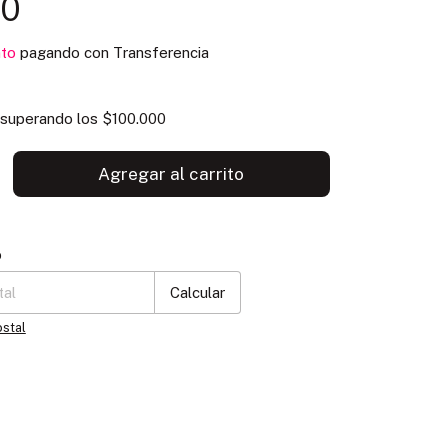
00
to
pagando con Transferencia
superando los
$100.000
P:
Cambiar CP
o
Calcular
ostal