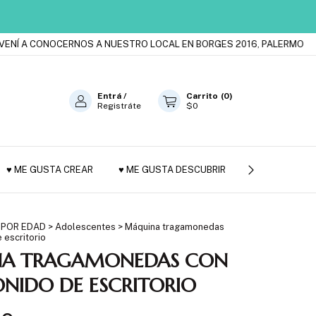
Í A CONOCERNOS A NUESTRO LOCAL EN BORGES 2016, PALERMO
ES
Entrá
/
Carrito
(
0
)
Registráte
$0
♥ ME GUSTA CREAR
♥ ME GUSTA DESCUBRIR
JUGUETES DE
 POR EDAD
>
Adolescentes
>
Máquina tragamonedas
 escritorio
A TRAGAMONEDAS CON
ONIDO DE ESCRITORIO