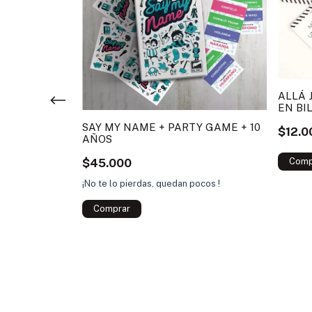
ALLÁ 
EN BI
SAY MY NAME + PARTY GAME + 10
$12.0
AÑOS
$45.000
¡No te lo pierdas, quedan pocos !
 PACK 2
S WELSTAR
ocos !