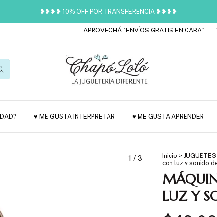
❥❥❥❥ 10% OFF POR TRANSFERENCIA ❥❥❥❥
APROVECHÁ "ENVÍOS GRATIS EN CABA"
VEN
EDAD?
♥ ME GUSTA INTERPRETAR
♥ ME GUSTA APRENDER
Inicio
>
JUGUETES
1
/
3
con luz y sonido de
MÁQUIN
LUZ Y S