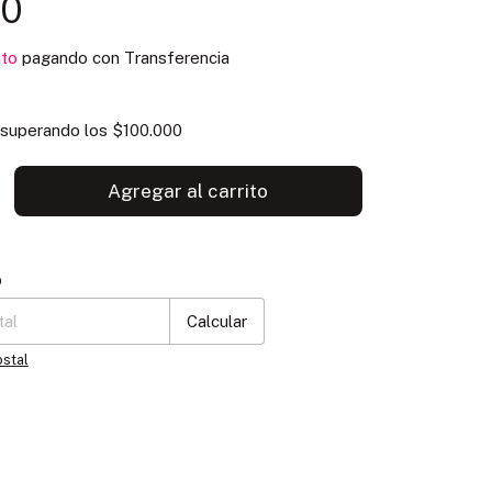
00
to
pagando con Transferencia
superando los
$100.000
P:
Cambiar CP
o
Calcular
ostal