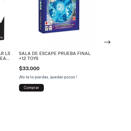
AR LS
SALA DE ESCAPE PRUEBA FINAL
MONOPOLY E
SEA
+12 TOYS
MARADONA 
$33.000
$95.000
¡No te lo pierdas, quedan pocos !
¡No te lo pierdas