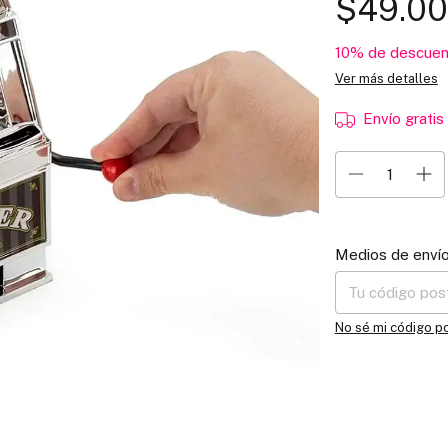
$49.0
10% de descuen
Ver más detalles
Envío gratis
Entregas para el C
Medios de enví
No sé mi código p