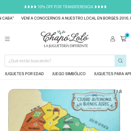
❥❥❥❥ 10% OFF POR TRANSFERENCIA ❥❥❥❥
CABA"
VENÍ A CONOCERNOS A NUESTRO LOCAL EN BORGES 2016, P
0
JUGUETES POR EDAD
JUEGO SIMBÓLICO
JUGUETES PARA AP
1
/
8