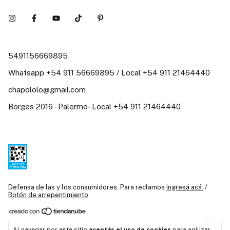
5491156669895
Whatsapp +54 911 56669895 / Local +54 911 21464440
chapololo@gmail.com
Borges 2016 - Palermo- Local +54 911 21464440
Defensa de las y los consumidores. Para reclamos
ingresá acá.
/
Botón de arrepentimiento
Copyright Chapó Loló / Juguetería Didáctica Argentina / Juguetes
Al navegar por este sitio
aceptás el uso de cookies
para agilizar