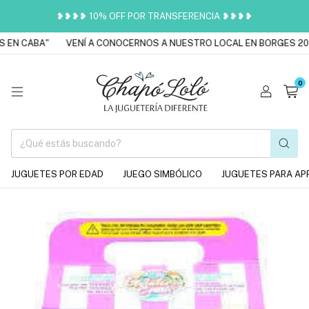
❥❥❥❥ 10% OFF POR TRANSFERENCIA ❥❥❥❥
EN CABA"
VENÍ A CONOCERNOS A NUESTRO LOCAL EN BORGES 201
0
JUGUETES POR EDAD
JUEGO SIMBÓLICO
JUGUETES PARA AP