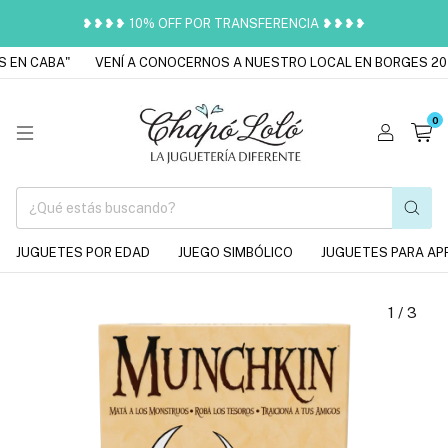
❥❥❥❥ 10% OFF POR TRANSFERENCIA ❥❥❥❥
EN CABA"
VENÍ A CONOCERNOS A NUESTRO LOCAL EN BORGES 2016
0
JUGUETES POR EDAD
JUEGO SIMBÓLICO
JUGUETES PARA AP
1
/
3