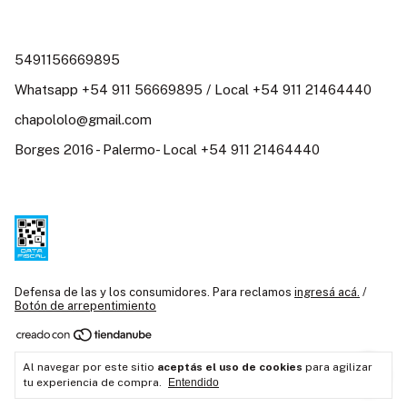
5491156669895
Whatsapp +54 911 56669895 / Local +54 911 21464440
chapololo@gmail.com
Borges 2016 - Palermo- Local +54 911 21464440
Defensa de las y los consumidores. Para reclamos
ingresá acá.
/
Botón de arrepentimiento
Copyright Chapó Loló / Juguetería Didáctica Argentina / Juguetes
Al navegar por este sitio
aceptás el uso de cookies
para agilizar
creativos - 2026. Todos los derechos reservados.
tu experiencia de compra.
Entendido