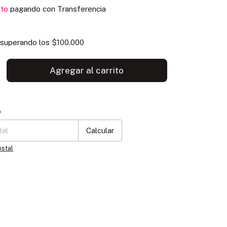
to
pagando con Transferencia
superando los
$100.000
P:
Cambiar CP
o
Calcular
ostal