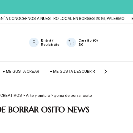
 CONOCERNOS A NUESTRO LOCAL EN BORGES 2016, PALERMO
ESTAM
Entrá
/
Carrito
(
0
)
Registráte
$0
♥ ME GUSTA CREAR
♥ ME GUSTA DESCUBRIR
JUGUETES DE
 CREATIVOS
>
Arte y pintura
>
goma de borrar osito
E BORRAR OSITO NEWS