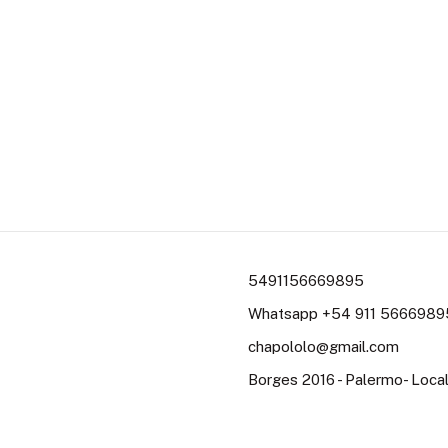
5491156669895
Whatsapp +54 911 56669895
chapololo@gmail.com
Borges 2016 - Palermo- Loc