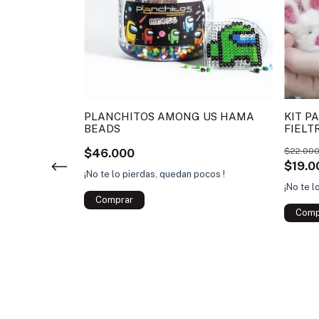
COHETE ARTE
PLANCHITOS AMONG US HAMA
KIT P
BEADS
FIELT
VICUÑ
$46.000
$22.00
$19.0
¡No te lo pierdas, quedan pocos !
¡No te l