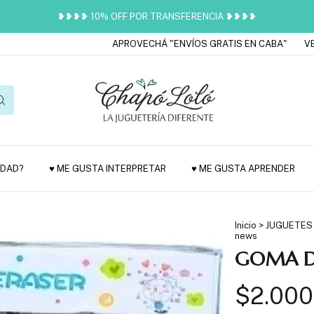
❥❥❥❥ 10% OFF POR TRANSFERENCIA ❥❥❥❥
APROVECHÁ "ENVÍOS GRATIS EN CABA"
VENÍ A
EDAD?
♥ ME GUSTA INTERPRETAR
♥ ME GUSTA APRENDER
Inicio
>
JUGUETES
news
GOMA D
$2.000