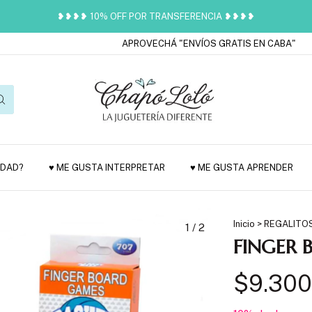
❥❥❥❥ 10% OFF POR TRANSFERENCIA ❥❥❥❥
APROVECHÁ "ENVÍOS GRATIS EN CABA"
VEN
EDAD?
♥ ME GUSTA INTERPRETAR
♥ ME GUSTA APRENDER
Inicio
>
REGALITO
1
/
2
FINGER
$9.300