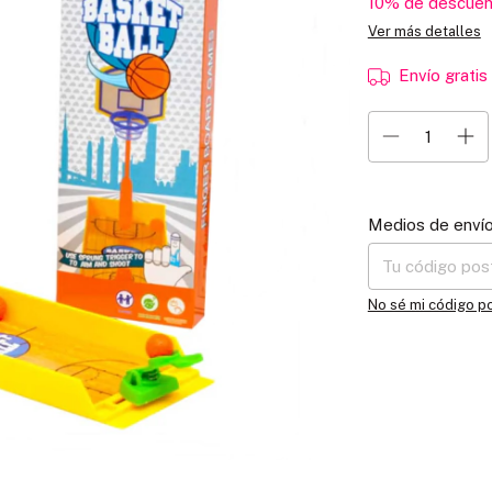
10% de descuen
Ver más detalles
Envío gratis
Entregas para el C
Medios de enví
No sé mi código p