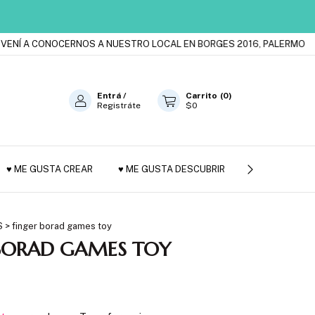
Í A CONOCERNOS A NUESTRO LOCAL EN BORGES 2016, PALERMO
ES
Entrá
/
Carrito
(
0
)
Registráte
$0
♥ ME GUSTA CREAR
♥ ME GUSTA DESCUBRIR
JUGUETES DE
S
>
finger borad games toy
 BORAD GAMES TOY