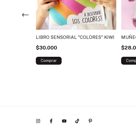
POTTER
LIBRO SENSORIAL "COLORES" KIWI
MUÑEC
$30.000
$28.
ocos !