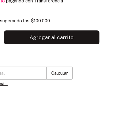
to
pagando con Transferencia
superando los
$100.000
P:
Cambiar CP
o
Calcular
ostal