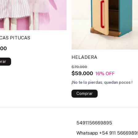
AS PITUCAS
000
HELADERA
$70.000
$59.000
16
% OFF
¡No te lo pierdas, quedan pocos !
5491156669895
Whatsapp +54 911 56669895