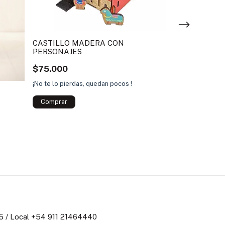
CASTILLO MADERA CON
PERSONAJES
LIBRO SENSO
$75.000
$30.000
¡No te lo pierdas, quedan pocos !
 / Local +54 911 21464440