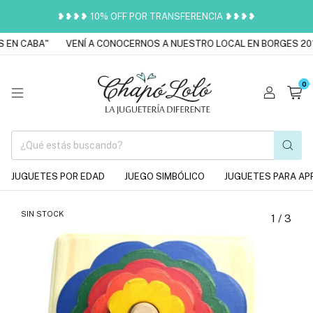
❥❥❥❥ 10% OFF POR TRANSFERENCIA ❥❥❥❥
EN CABA"
VENÍ A CONOCERNOS A NUESTRO LOCAL EN BORGES 2016
0
JUGUETES POR EDAD
JUEGO SIMBÓLICO
JUGUETES PARA AP
SIN STOCK
1
/
3