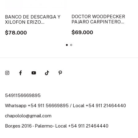
DOCTOR WOODPECKER
BANCO DE DESCARGA Y
PAJARO CARPINTERO
XILOFON ERIZO
CLASSIC WORLD
HEDGEHOG POUNDING
$69.000
$78.000
BENCH CLASSIC WORLD
5491156669895
Whatsapp +54 911 56669895 / Local +54 911 21464440
chapololo@gmail.com
Borges 2016 - Palermo- Local +54 911 21464440