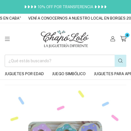
❥❥❥❥ 10% OFF POR TRANSFERENCIA ❥❥❥❥
 EN CABA"
VENÍ A CONOCERNOS A NUESTRO LOCAL EN BORGES 201
0
JUGUETES POR EDAD
JUEGO SIMBÓLICO
JUGUETES PARA AP