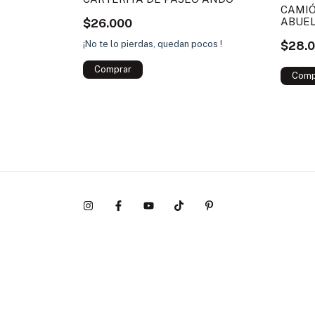
CAMIÓ
ABUE
$26.000
¡No te lo pierdas, quedan pocos !
$28.
ocos !