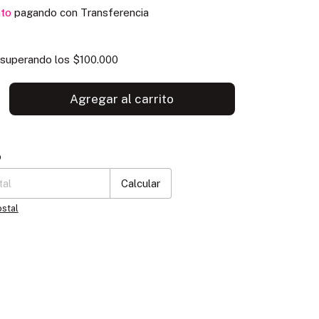
to
pagando con Transferencia
superando los
$100.000
P:
Cambiar CP
o
Calcular
ostal