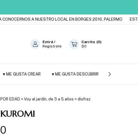
NOCERNOS A NUESTRO LOCAL EN BORGES 2016, PALERMO
ESTAMOS
Entrá
/
Carrito
(
0
)
Registráte
$0
♥ ME GUSTA CREAR
♥ ME GUSTA DESCUBRIR
JUGUETES DE
 POR EDAD
>
Voy al jardín, de 3 a 5 años
>
disfraz
 KUROMI
00