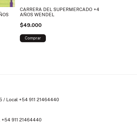
SET DE MAG
CARRERA DEL SUPERMERCADO +4
$55.000
ÑOS
AÑOS WENDEL
$49.000
 / Local +54 911 21464440
al +54 911 21464440