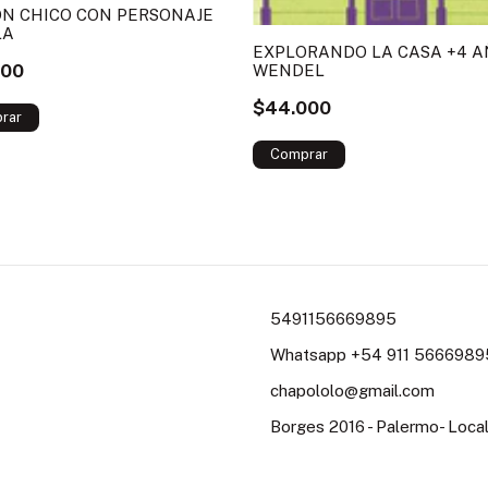
N CHICO CON PERSONAJE
LA
EXPLORANDO LA CASA +4 A
000
WENDEL
$44.000
5491156669895
Whatsapp +54 911 56669895
chapololo@gmail.com
Borges 2016 - Palermo- Loc