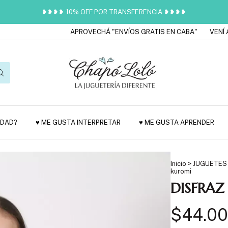
❥❥❥❥ 10% OFF POR TRANSFERENCIA ❥❥❥❥
APROVECHÁ "ENVÍOS GRATIS EN CABA"
VENÍ A CO
EDAD?
♥ ME GUSTA INTERPRETAR
♥ ME GUSTA APRENDER
Inicio
>
JUGUETES
kuromi
DISFRAZ
$44.0