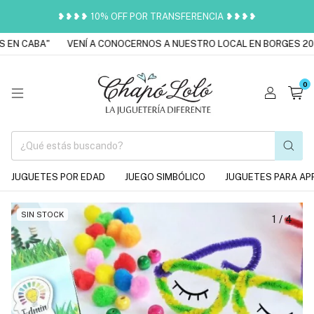
❥❥❥❥ 10% OFF POR TRANSFERENCIA ❥❥❥❥
 EN CABA"
VENÍ A CONOCERNOS A NUESTRO LOCAL EN BORGES 201
0
JUGUETES POR EDAD
JUEGO SIMBÓLICO
JUGUETES PARA AP
SIN STOCK
1
/
4