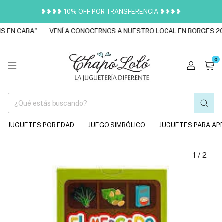
❥❥❥❥ 10% OFF POR TRANSFERENCIA ❥❥❥❥
 EN CABA"
VENÍ A CONOCERNOS A NUESTRO LOCAL EN BORGES 201
0
JUGUETES POR EDAD
JUEGO SIMBÓLICO
JUGUETES PARA AP
1
/
2