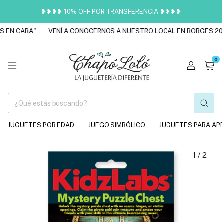
❥❥❥❥ 10% OFF POR TRANSFERENCIA ❥❥❥❥
 EN CABA"
VENÍ A CONOCERNOS A NUESTRO LOCAL EN BORGES 201
0
JUGUETES POR EDAD
JUEGO SIMBÓLICO
JUGUETES PARA AP
1
/
2