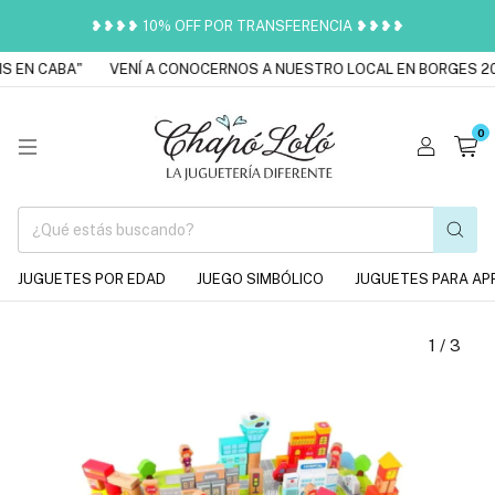
❥❥❥❥ 10% OFF POR TRANSFERENCIA ❥❥❥❥
 EN CABA"
VENÍ A CONOCERNOS A NUESTRO LOCAL EN BORGES 201
0
JUGUETES POR EDAD
JUEGO SIMBÓLICO
JUGUETES PARA AP
1
/
3