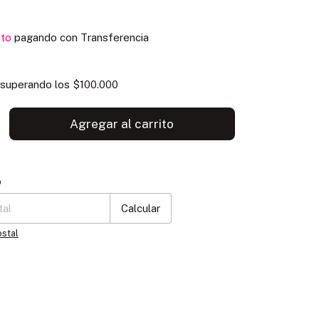
to
pagando con Transferencia
superando los
$100.000
P:
Cambiar CP
o
Calcular
ostal