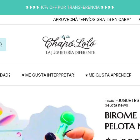
❥❥❥❥ 10% OFF POR TRANSFERENCIA ❥❥❥❥
APROVECHÁ "ENVÍOS GRATIS EN CABA"
VENÍ 
EDAD?
♥ ME GUSTA INTERPRETAR
♥ ME GUSTA APRENDER
Inicio
>
JUGUETES
pelota news
BIROME 
PELOTA