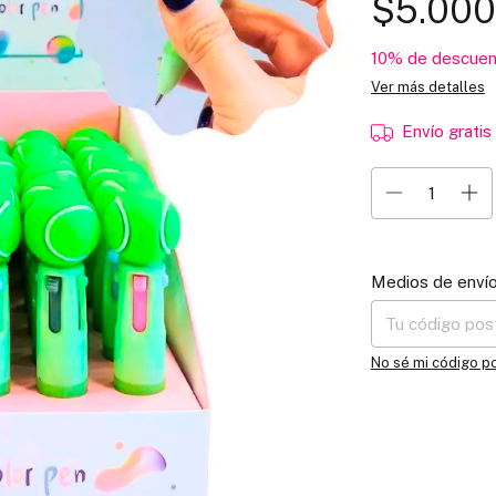
$5.000
10% de descuen
Ver más detalles
Envío gratis
Entregas para el C
Medios de enví
No sé mi código p