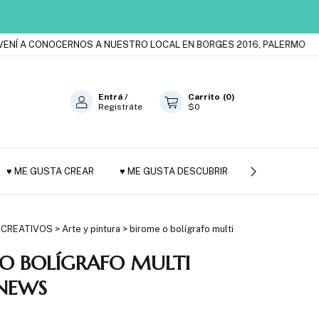
A CONOCERNOS A NUESTRO LOCAL EN BORGES 2016, PALERMO
EST
Entrá
/
Carrito
(
0
)
Registráte
$0
♥ ME GUSTA CREAR
♥ ME GUSTA DESCUBRIR
JUGUETES DE
 CREATIVOS
>
Arte y pintura
>
birome o bolígrafo multi
O BOLÍGRAFO MULTI
 NEWS