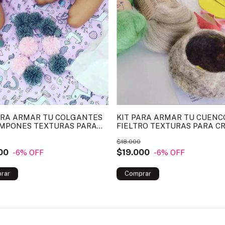
ARA ARMAR TU COLGANTES
KIT PARA ARMAR TU CUENC
MPONES TEXTURAS PARA
FIELTRO TEXTURAS PARA C
R VICUÑITA
VICUÑITA
$18.000
00
$19.000
-6
% OFF
-6
% OFF