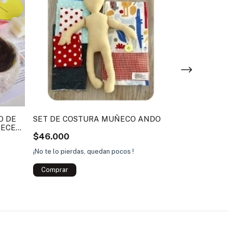
O DE
SET DE COSTURA MUÑECO ANDO
KIT PARA A
RECER
FIELTRO TEX
$46.000
VICUÑITA
$22.000
¡No te lo pierdas, quedan pocos !
$19.000
14
%
¡No te lo pierdas