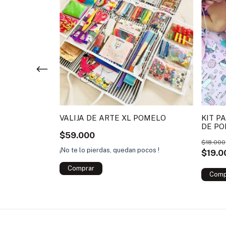
RA PARA
OMPONES
VALIJA DE ARTE XL POMELO
KIT P
DE PO
$59.000
CRECE
ocos !
$18.000
¡No te lo pierdas, quedan pocos !
$19.0
Comprar