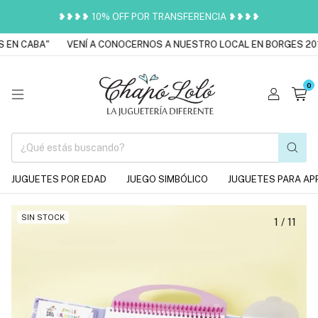
❥❥❥❥ 10% OFF POR TRANSFERENCIA ❥❥❥❥
EN CABA"
VENÍ A CONOCERNOS A NUESTRO LOCAL EN BORGES 2016
0
JUGUETES POR EDAD
JUEGO SIMBÓLICO
JUGUETES PARA AP
SIN STOCK
1
/
11